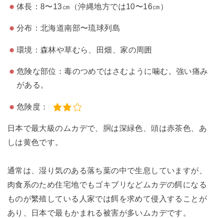
体長：8〜13㎝（沖縄地方では10〜16㎝）
分布：北海道南部〜琉球列島
環境：森林や草むら、田畑、家の周囲
危険な部位：毒のつめではさむように噛む。強い痛み
がある。
危険度：
日本で最大級のムカデで、胴は深緑色、頭は赤茶色、あ
しは黄色です。
通常は、湿り気のある落ち葉の中で生息していますが、
肉食系のため住宅地でもゴキブリなどムカデの餌になる
ものが繁殖している人家では餌を求めて侵入することが
あり、日本で最もかまれる被害が多いムカデです。