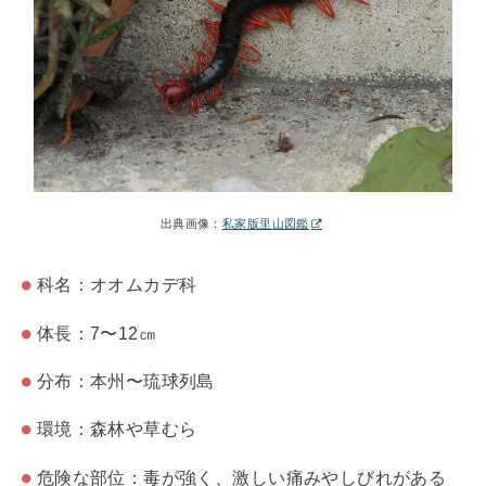
出典画像：
私家版里山図鑑
科名：オオムカデ科
体長：7〜12㎝
分布：本州〜琉球列島
環境：森林や草むら
危険な部位：毒が強く、激しい痛みやしびれがある