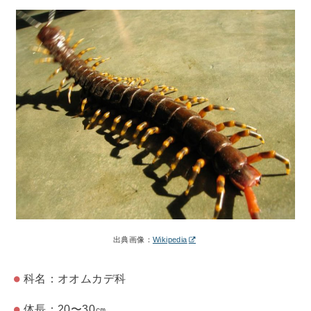
出典画像：
Wikipedia
科名：オオムカデ科
体長：20〜30㎝