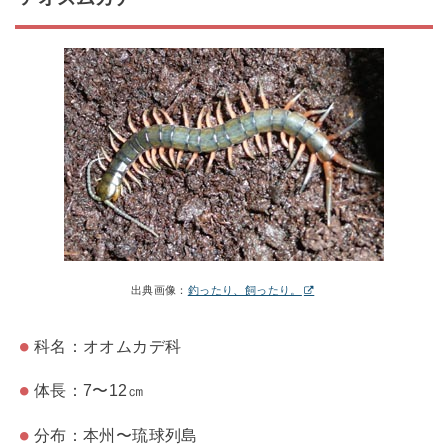
出典画像：
釣ったり、飼ったり。
科名：オオムカデ科
体長：7〜12㎝
分布：本州〜琉球列島