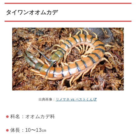
タイワンオオムカデ
出典画像：
リメマネ vs ペストくん
科名：オオムカデ科
体長：10〜13㎝