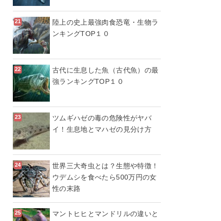
陸上の史上最強肉食恐竜・生物ラ
ンキングTOP１０
古代に生息した魚（古代魚）の最
強ランキングTOP１０
ツムギハゼの毒の危険性がヤバ
イ！生息地とマハゼの見分け方
世界三大奇虫とは？生態や特徴！
ウデムシを食べたら500万円の女
性の末路
マントヒヒとマンドリルの違いと