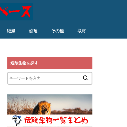
絶滅
恐竜
その他
取材
危険生物を探す