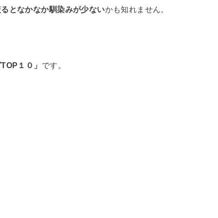
絞るとなかなか馴染みが少ない
かも知れません。
TOP１０」
です。