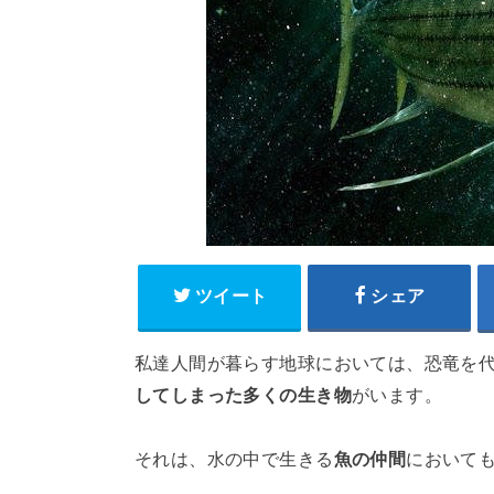
ツイート
シェア
私達人間が暮らす地球においては、恐竜を
してしまった多くの生き物
がいます。
それは、水の中で生きる
魚の仲間
において