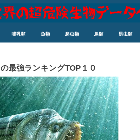
哺乳類
魚類
爬虫類
鳥類
昆虫類
の最強ランキングTOP１０