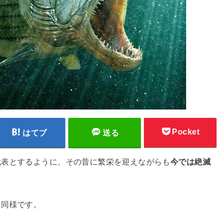
Pocket
はてブ
送る
代表とするように、その昔に繁栄を迎えながらも
今では絶滅
も同様です。