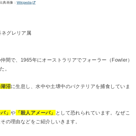
出典画像：
Wikipedia
科ネグレリア属
仲間で、1965年にオーストラリアでフォーラー（Fowler）
した。
い湖沼
に生息し、水中や土壌中のバクテリアを捕食していま
ーバ」
や
「殺人アメーバ」
として恐れられています。なぜこ
はその理由などをご紹介しいきます。