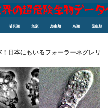
哺乳類
魚類
爬虫類
鳥類
昆虫類
バ！日本にもいるフォーラーネグレリ