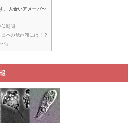
す、人食いアメーバ〜
潜伏期間
？日本の琵琶湖には！？
ーバ」
報