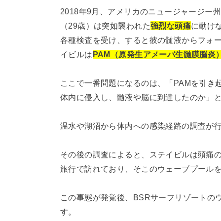
2018年9月、アメリカのニュージャージ
（29歳）は突如襲われた
強烈な頭痛
に動け
各種検査を受け、すると彼の髄液からフォ
イビルは
PAM（原発生アメーバ生髄膜脳炎
ここで一番問題になるのは、「PAMを引き
体内に侵入し、髄液や脳に到達したのか」
温水や湖沼から体内への感染経路の調査が
その後の調査によると、ステイビルは頭痛の
旅行で訪れており、そこのウェーブプール
この事態が発覚後、BSRサーフリゾートの
す。