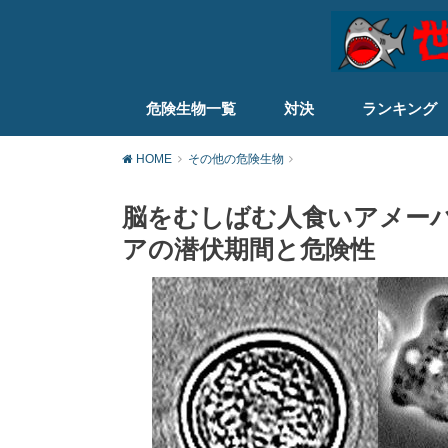
危険生物一覧
対決
ランキング
HOME
その他の危険生物
脳をむしばむ人食いアメー
アの潜伏期間と危険性