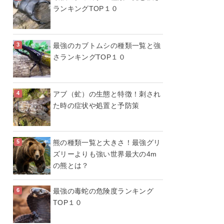
ランキングTOP１０
最強のカブトムシの種類一覧と強
さランキングTOP１０
アブ（虻）の生態と特徴！刺され
た時の症状や処置と予防策
熊の種類一覧と大きさ！最強グリ
ズリーよりも強い世界最大の4m
の熊とは？
最強の毒蛇の危険度ランキング
TOP１０