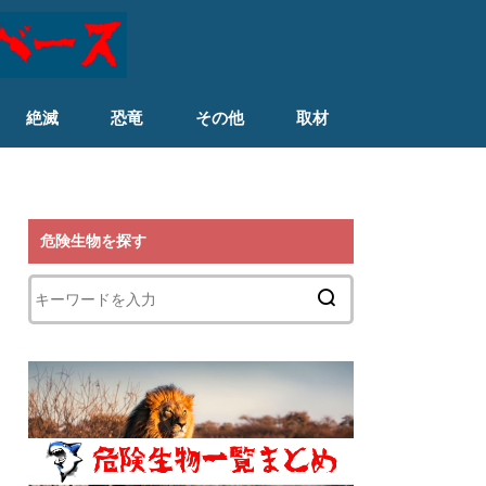
絶滅
恐竜
その他
取材
危険生物を探す