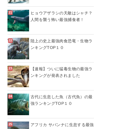
ヒョウアザラシの天敵はシャチ？
人間を襲う怖い最強捕食者！
陸上の史上最強肉食恐竜・生物ラ
ンキングTOP１０
【速報】ついに猛毒生物の最強ラ
ンキングが発表されました
古代に生息した魚（古代魚）の最
強ランキングTOP１０
アフリカ サバンナに生息する最強