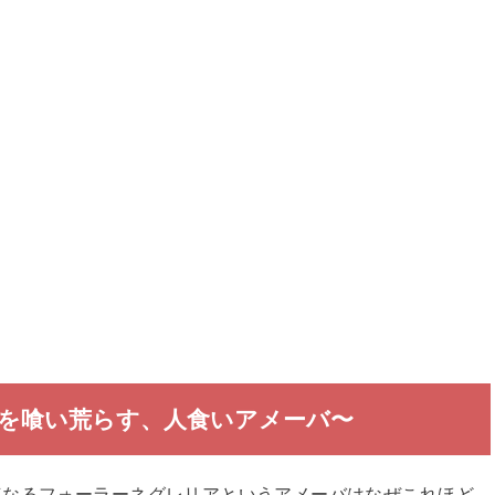
を喰い荒らす、人食いアメーバ〜
連なるフォーラーネグレリアというアメーバはなぜこれほど