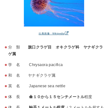
出典画像：Wikipedia
分 類
旗口クラゲ目 オキクラゲ科 ヤナギクラ
ゲ属
学 名 Chrysaora pacifica
和 名 ヤナギクラゲ属
英 名 Japanese sea nettle
体 長
傘１０から１５センチメートル
程度
体 長
触手１メートル程度
（２メートルを超すも