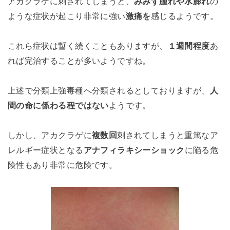
アカクラゲに刺されてしまうと、
みみず腫れや水膨れ
の
ような症状が起こり非常に強い
激痛を
感じるようです。
これら症状は暫く続くこともありますが、
１週間程度
あ
れば完治することが多いようですね。
上述で分類上強毒種へ分類されるとしておりますが、
人
間の命に係わる程ではない
ようです。
しかし、アカクラゲに
複数回
刺されてしまうと重篤なア
レルギー症状となる
アナフィラキシーショック
に陥る危
険性もあり非常に危険です。