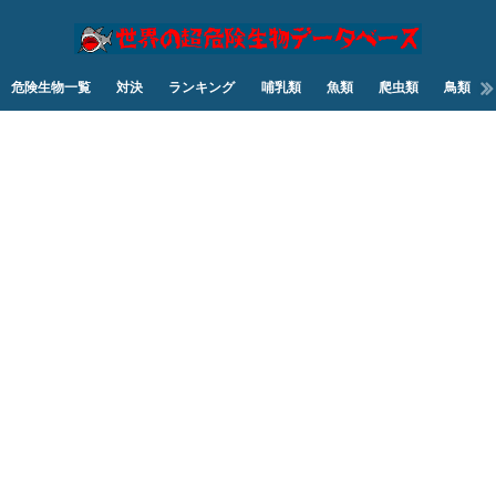
危険生物一覧
対決
ランキング
哺乳類
魚類
爬虫類
鳥類