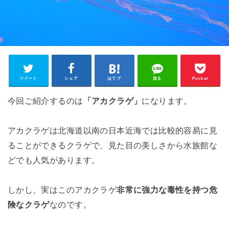
ツイート
シェア
はてブ
送る
Pocket
今回ご紹介するのは
「アカクラゲ」
になります。
アカクラゲは北海道以南の日本近海では比較的容易に見
ることができるクラゲで、見た目の美しさから水族館な
どでも人気があります。
しかし、実はこのアカクラゲ
非常に強力な毒性を持つ危
険なクラゲ
なのです。