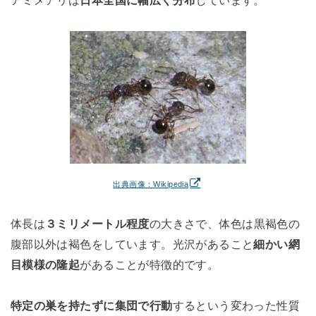
アミメアリは
日本全国に幅広く分布
しています。
出典画像：Wikipedia
体長は
３ミリメートル程度
の大きさで、体色は黒褐色の
腹部以外は褐色をしています。光沢があること
細かい網
目模様の隆起
があることが特徴的です。
特定の巣を持たずに集団で行動
するという変わった性質