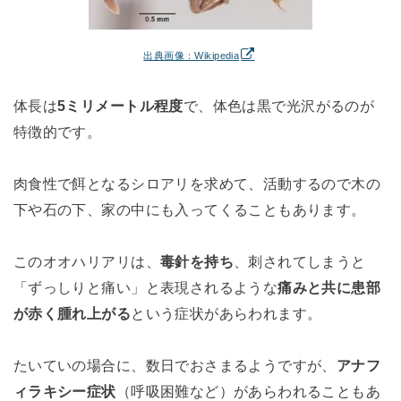
出典画像：Wikipedia
体長は
5ミリメートル程度
で、体色は黒で光沢がるのが
特徴的です。
肉食性で餌となるシロアリを求めて、活動するので木の
下や石の下、家の中にも入ってくることもあります。
このオオハリアリは、
毒針を持ち
、刺されてしまうと
「ずっしりと痛い」と表現されるような
痛みと共に患部
が赤く腫れ上がる
という症状があらわれます。
たいていの場合に、数日でおさまるようですが、
アナフ
ィラキシー症状
（呼吸困難など）があらわれることもあ