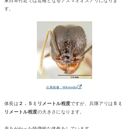
東日本付近では近種となるアズマオオズアリになりま
す。
出典画像：Wikipedia
体長は
２．５ミリメートル程度
ですが、兵隊アリは
５ミ
リメートル程度
の大きさになります。
赤みがかった特徴的な体色をしています。