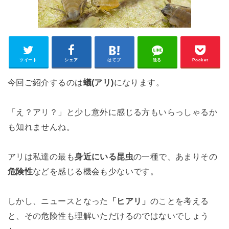
ツイート
シェア
はてブ
送る
Pocket
今回ご紹介するのは
蟻(アリ)
になります。
「え？アリ？」と少し意外に感じる方もいらっしゃるか
も知れませんね。
アリは私達の最も
身近にいる昆虫
の一種で、あまりその
危険性
などを感じる機会も少ないです。
しかし、ニュースとなった
「ヒアリ」
のことを考える
と、その危険性も理解いただけるのではないでしょう