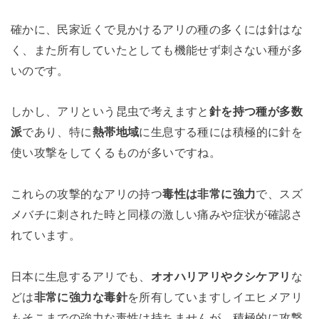
確かに、民家近くで見かけるアリの種の多くには針はな
く、また所有していたとしても機能せず刺さない種が多
いのです。
しかし、アリという昆虫で考えますと
針を持つ種が多数
派
であり、特に
熱帯地域
に生息する種には積極的に針を
使い攻撃をしてくるものが多いですね。
これらの攻撃的なアリの持つ
毒性は非常に強力
で、スズ
メバチに刺された時と同様の激しい痛みや症状が確認さ
れています。
日本に生息するアリでも、
オオハリアリやクシケアリ
な
どは
非常に強力な毒針
を所有していますしイエヒメアリ
もそこまでの強力な毒性は持ちませんが、積極的に攻撃