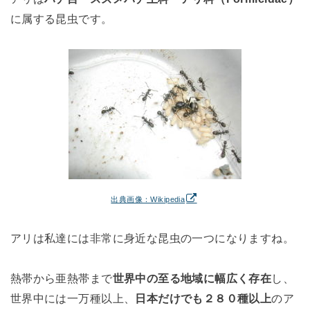
に属する昆虫です。
出典画像：Wikipedia
アリは私達には非常に身近な昆虫の一つになりますね。
熱帯から亜熱帯まで
世界中の至る地域に幅広く存在
し、
世界中には一万種以上、
日本だけでも２８０種以上
のア