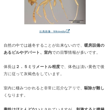
出典画像：Wikipedia
自然の中では越冬することが出来ないので、
暖房設備の
あるビルやデパート、室内
での目撃情報が多いです。
体長は
２．５ミリメートル程度
で、体色は淡い黄色で後
方に従って灰褐色をしています。
室内に棲みつかれると非常に厄介なアリで、
駆除が難し
くなります。
毒性はほとんどない
とされていますが、
刺激すると積極