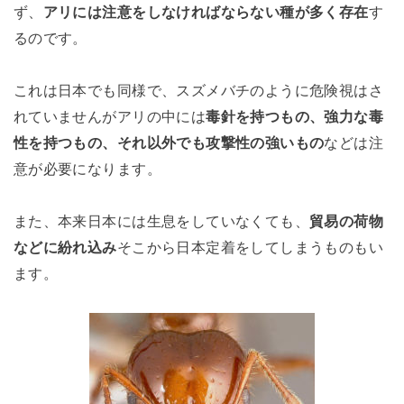
ず、
アリには注意をしなければならない種が多く存在
す
るのです。
これは日本でも同様で、スズメバチのように危険視はさ
れていませんがアリの中には
毒針を持つもの、強力な毒
性を持つもの、それ以外でも攻撃性の強いもの
などは注
意が必要になります。
また、本来日本には生息をしていなくても、
貿易の荷物
などに紛れ込み
そこから日本定着をしてしまうものもい
ます。