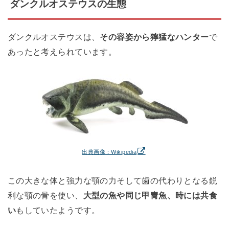
ダンクルオステウスの生態
ダンクルオステウスは、
その容姿から獰猛なハンター
で
あったと考えられています。
出典画像：Wikipedia
この大きな体と強力な顎の力そして歯の代わりとなる鋭
利な顎の骨を使い、
大型の魚や同じ甲冑魚、時には共食
い
もしていたようです。