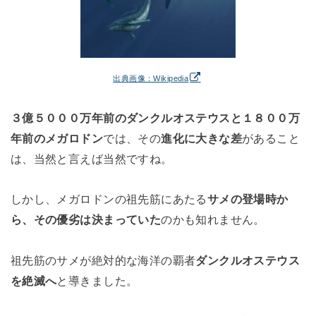
出典画像：Wikipedia
３億５０００万年前のダンクルオステウスと１８００万
年前のメガロドン
では、その
進化に大きな差
があること
は、当然と言えば当然ですね。
しかし、メガロドンの祖先筋にあたる
サメの登場時か
ら、その優劣は決まっていた
のかも知れません。
祖先筋のサメが絶対的な海洋の覇者
ダンクルオステウス
を絶滅へ
と導きました。