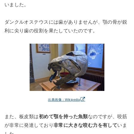
いました。
ダンクルオステウスには歯がありませんが、顎の骨が鋭
利に尖り歯の役割を果たしていたのです。
出典画像：Wikipedia
また、板皮類は
初めて顎を持った魚類
なのですが、咬筋
が非常に発達しており
非常に大きな咬む力を有して
いま
した。