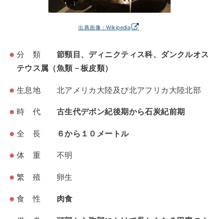
出典画像：Wikipedia
分 類
節頸目、ディニクティス科、ダンクルオス
テウス属（魚類－板皮類）
生息地 北アメリカ大陸及び北アフリカ大陸北部
時 代
古生代デボン紀後期から石炭紀前期
全 長
６から１０メートル
体 重 不明
繁 殖 卵生
食 性
肉食