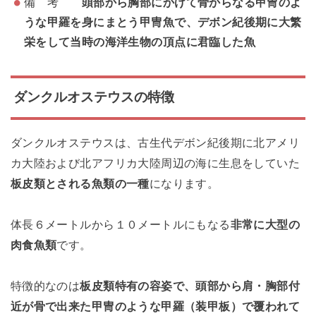
備 考
頭部から胸部にかけて骨からなる甲冑のよ
うな甲羅を身にまとう甲冑魚で、デボン紀後期に大繁
栄をして当時の海洋生物の頂点に君臨した魚
ダンクルオステウスの特徴
ダンクルオステウスは、古生代デボン紀後期に北アメリ
カ大陸および北アフリカ大陸周辺の海に生息をしていた
板皮類とされる魚類の一種
になります。
体長６メートルから１０メートルにもなる
非常に大型の
肉食魚類
です。
特徴的なのは
板皮類特有の容姿で、頭部から肩・胸部付
近が骨で出来た甲冑のような甲羅（装甲板）で覆われて