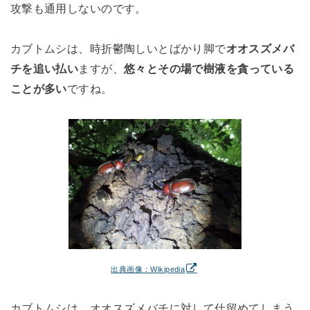
攻撃も通用しないのです。
カブトムシは、時折鬱陶しいとばかり脚で
オオスズメバ
チを追い払い
ますが、
悠々とその場で樹液を貪っている
ことが多い
ですね。
出典画像：Wikipedia
カブトムシは、オオスズメバチに対して仕留めてしまう