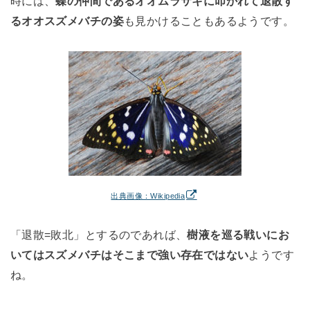
時には、
蝶の仲間であるオオムラサキに叩かれて退散す
るオオスズメバチの姿
も見かけることもあるようです。
出典画像：Wikipedia
「退散=敗北」とするのであれば、
樹液を巡る戦いにお
いてはスズメバチはそこまで強い存在ではない
ようです
ね。