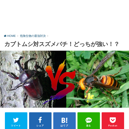
HOME
危険生物の最強対決
カブトムシ対スズメバチ！どっちが強い！？
ツイート
シェア
はてブ
送る
Pocket