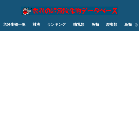
危険生物一覧
対決
ランキング
哺乳類
魚類
爬虫類
鳥類