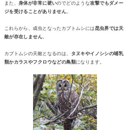
また、
身体が非常に硬い
のでどのような
攻撃でもダメー
ジを受けることがありません
。
これらから、成虫となったカブトムシには
昆虫界では天
敵が存在しません
。
カブトムシの天敵となるのは、
タヌキやイノシシの哺乳
類かカラスやフクロウなどの鳥類
になります。