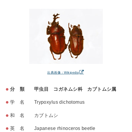
出典画像：Wikipedia
分 類 甲虫目 コガネムシ科 カブトムシ属
学 名 Trypoxylus dichotomus
和 名 カブトムシ
英 名 Japanese rhinoceros beetle