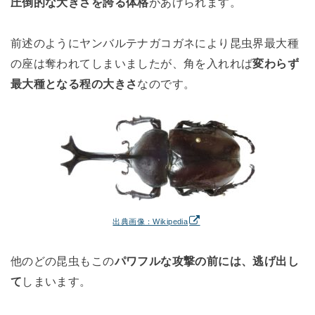
圧倒的な大きさを誇る体格
があげられます。
前述のようにヤンバルテナガコガネにより昆虫界最大種
の座は奪われてしまいましたが、角を入れれば
変わらず
最大種となる程の大きさ
なのです。
出典画像：Wikipedia
他のどの昆虫もこの
パワフルな攻撃の前には、逃げ出し
て
しまいます。