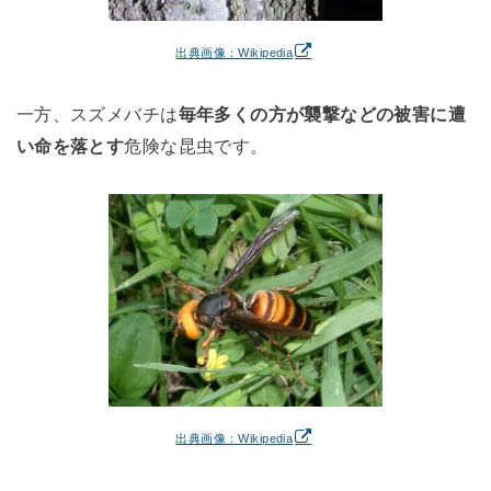
出典画像：Wikipedia
一方、スズメバチは
毎年多くの方が襲撃などの被害に遭
い命を落とす
危険な昆虫です。
出典画像：Wikipedia