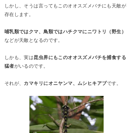
しかし、そうは言ってもこのオオスズメバチにも天敵が
存在します。
哺乳類ではクマ、鳥類ではハチクマにニワトリ（野生）
などが天敵となるのです。
しかも、実は
昆虫界にもこのオオスズメバチを捕食する
猛者
がいるのです。
それが、
カマキリにオニヤンマ、ムシヒキアブ
です。