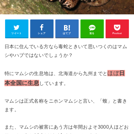
ツイート
シェア
はてブ
送る
Pocket
日本に住んでいる方なら毒蛇ときいて思いつくのはマム
シやハブではないでしょうか？
ほぼ
日
特にマムシの生息地は、北海道から九州までと
本全国に生息
しています。
マムシは正式名称をニホンマムシと言い、「蝮」と書き
ます。
また、マムシの被害にあう方は年間およそ3000人ほどお