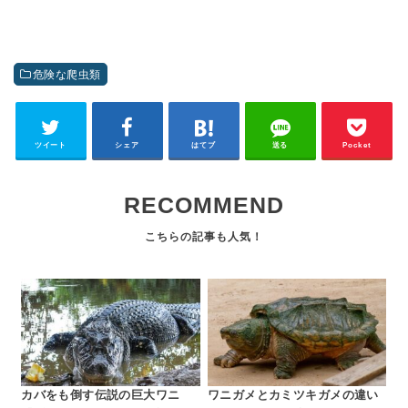
危険な爬虫類
ツイート
シェア
はてブ
送る
Pocket
RECOMMEND
カバをも倒す伝説の巨大ワニ
ワニガメとカミツキガメの違い