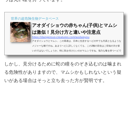
世界の超危険生物データベース
アオダイショウの赤ちゃん(子供)とマムシ
は激似！見分け方と違いや注意点
https://dangerous-creatures.com/aodaisyou
アオダイショウとマムシ。この両者は、日本に生息するヘビの中でも代表となるような
メジャーな種ですね。あまりヘビに詳しくなくても、この2種の存在はご存知の方が多
いのではないでしょうか。特に気を付けたいのがマムシですね。強力な毒を持つヘビで
す。一方のアオダイショウの方は、身体は大きいですが毒は持ちません。しかし、この
アオダイショウですが、実は赤ちゃん（子供）のころは、大きさも形状もマムシにそっ
しかし、見分けるために蛇の瞳をのぞき込むのは噛まれ
くり・激似なのです。山などでたまたま遭遇した場合に、マムシかアオダイショウかで
は危険性が大きく異なります。今...
る危険性がありますので、マムシかもしれないという疑
いがある場合はそっと立ち去った方が賢明です。