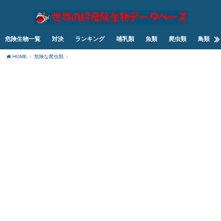
危険生物一覧
対決
ランキング
哺乳類
魚類
爬虫類
鳥類
HOME
危険な爬虫類